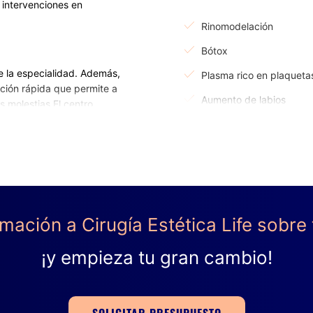
 intervenciones en
Rinomodelación
Bótox
de la especialidad. Además,
Plasma rico en plaqueta
ción rápida que permite a
Aumento de labios
s molestias.El centro
a de reducción, de aumento
Tratamiento de ojeras
n de rellenos, adiposidad
CIRUGÍA ÍNTIMA
aff de cirujanos formados
Labioplastia
rúrgicos y no quirúrgicos
mación a Cirugía Estética Life sobre 
Rejuvenecimiento vagina
pone de amplias y
tor. Su objetivo es hacer de
¡y empieza tu gran cambio!