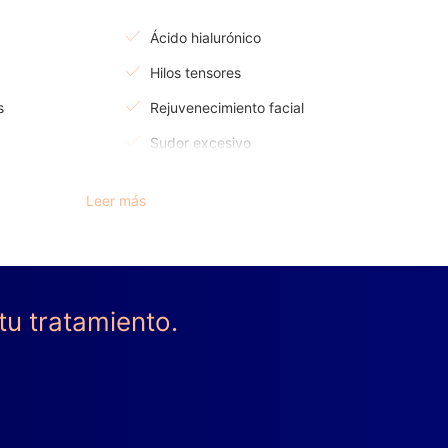
Ácido hialurónico
Hilos tensores
s
Rejuvenecimiento facial
Sudor excesivo
Aumento de pómulo
Leer más
Vaginoplastia
tu tratamiento.
l