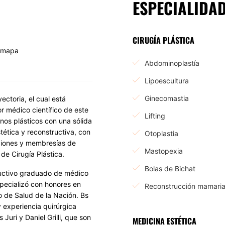
ESPECIALIDA
CIRUGÍA PLÁSTICA
 mapa
Abdominoplastía
Lipoescultura
Ginecomastia
ctoria, el cual está
tor médico científico de este
Lifting
os plásticos con una sólida
tética y reconstructiva, con
Otoplastia
aciones y membresías de
Mastopexia
e Cirugía Plástica.
Bolas de Bichat
ructivo graduado de médico
pecializó con honores en
Reconstrucción mamari
io de Salud de la Nación. Bs
 experiencia quirúrgica
Juri y Daniel Grilli, que son
MEDICINA ESTÉTICA