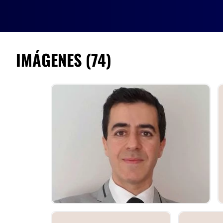
El Centro
Cirugía Estética
Life
cuenta con tres sedes en Capita
dispone de varios centros en todo el país.
IMÁGENES (74)