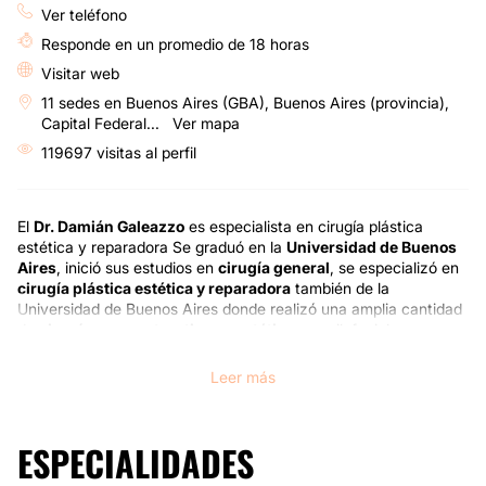
Ver teléfono
Responde en un promedio de 18 horas
Visitar web
11 sedes en Buenos Aires (GBA), Buenos Aires (provincia),
Capital Federal...
Ver mapa
119697 visitas al perfil
El
Dr. Damián Galeazzo
es especialista en cirugía plástica
estética y reparadora Se graduó en la
Universidad de Buenos
Aires
, inició sus estudios en
cirugía general
, se especializó en
cirugía plástica estética y reparadora
también de la
Universidad de Buenos Aires donde realizó una amplia cantidad
de
cirugías reconstructivas y estéticas
maxilofaciales,
oculoplásticas, pediátricas y en pacientes quemados. Esto le
permitió adquirir gran experiencia y continuar su despliegue
Leer más
profesional como
cirujano plástico
especializado en
cirugía
plástica estética.
ESPECIALIDADES
Es asiduo concurrente a Congresos Nacionales e
Internacionales, múltiples trabajos científicos y ha sido