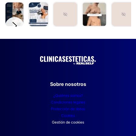
Labioplastia
Vaginoplastia
Rejuvenecimiento vaginal
DERMATOLOGÍA ESTÉTICA
Lunares
Borrar cicatrices
Verrugas
Sobre nosotros
¿Quiénes somos?
TRATAMIENTOS DE BELLEZA
Condiciones legales
Protección de datos
Peeling
Cookies
Gestión de cookies
Drenaje linfático
Tratamiento celulitis